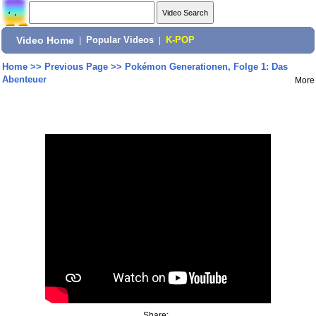
Video Home
|
Popular Videos
|
K-POP
Home
>>
Previous Page
>>
Pokémon Generationen, Folge 1: Das
Abenteuer
More
Share: