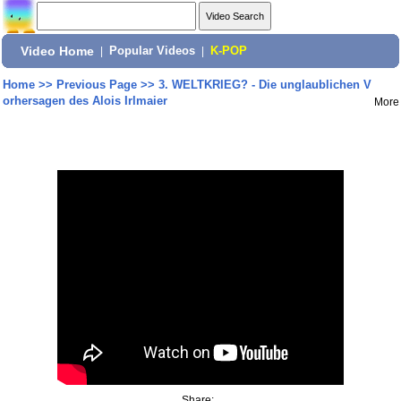
Video Home
|
Popular Videos
|
K-POP
Home
>>
Previous Page
>>
3. WELTKRIEG? - Die unglaublichen V
orhersagen des Alois Irlmaier
More
Share: