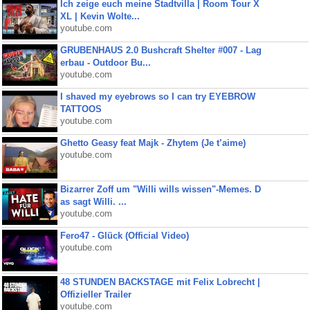
Ich zeige euch meine Stadtvilla | Room Tour X
XL | Kevin Wolte...
youtube.com
GRUBENHAUS 2.0 Bushcraft Shelter #007 - Lag
erbau - Outdoor Bu...
youtube.com
I shaved my eyebrows so I can try EYEBROW
TATTOOS
youtube.com
Ghetto Geasy feat Majk - Zhytem (Je t’aime)
youtube.com
Bizarrer Zoff um "Willi wills wissen"-Memes. D
as sagt Willi. ...
youtube.com
Fero47 - Glück (Official Video)
youtube.com
48 STUNDEN BACKSTAGE mit Felix Lobrecht |
Offizieller Trailer
youtube.com