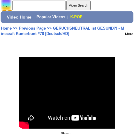
Video Home
|
Popular Videos
|
K-POP
Home
>>
Previous Page
>>
GERUCHSNEUTRAL ist GESUND?! - M
inecraft Kunterbunt #78 [Deutsch/HD]
More
Share: