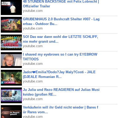
48 STUNDEN BACKSTAGE mit Felix Lobrecht |
Offizieller Trailer
youtube.com
GRUBENHAUS 2.0 Bushcraft Shelter #007 - Lag
erbau - Outdoor Bu...
youtube.com
SO! Das war dann wohl der LETZTE SCHLIFF,
nie mehr granit und...
youtube.com
I shaved my eyebrows so I can try EYEBROW
TATTOOS
youtube.com
Jador❤️Emilia?Dodo?Jay Maly?Costi - JALE
(DJEALE Romanian R...
youtube.com
Ju Julia und Rezo REAGIEREN auf Julias Musi
kvideo (großen RE...
youtube.com
Verkäuferin will ihr Geld nicht wieder | Bares f
ür Rares vom...
youtube.com