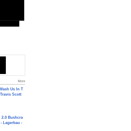
More
Wash Us In T
 Travis Scott
2.0 Bushcra
 - Lagerbau -