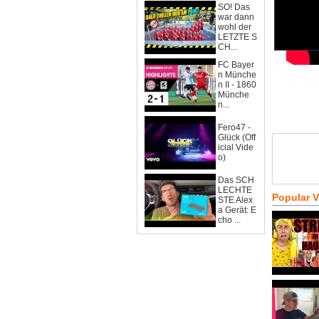
SO! Das
war dann
wohl der
LETZTE S
CH...
FC Bayer
n Münche
n II - 1860
Münche
n...
Fero47 -
Glück (Off
icial Vide
o)
Das SCH
LECHTE
Popular 
STE Alex
a Gerät: E
cho ...