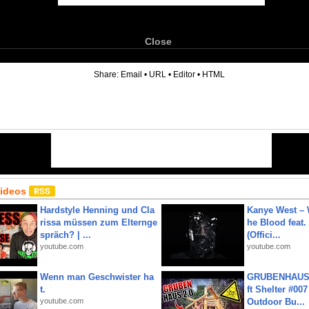
Close
6
Share:
Email
•
URL
•
Editor
•
HTML
Videos
Hardstyle Henning und Cla
Kanye West – 
rissa müssen zum Elternge
he Blood feat.
spräch? | ...
(Offici...
youtube.com
youtube.com
Wenn man Geschwister ha
GRUBENHAUS 
t.
ft Shelter #007
youtube.com
Outdoor Bu...