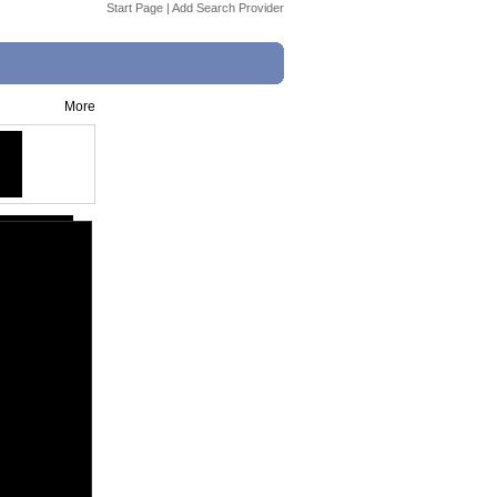
Start Page
|
Add Search Provider
More