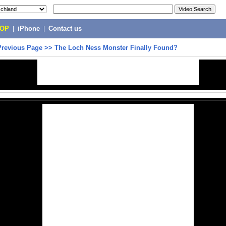
POP
|
iPhone
|
Contact us
Previous Page
>>
The Loch Ness Monster Finally Found?