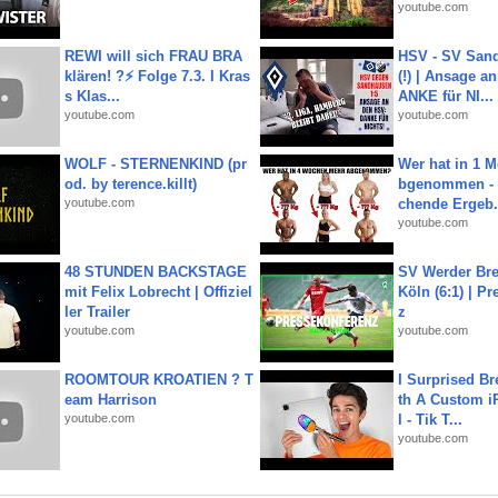
youtube.com
REWI will sich FRAU BRA
HSV - SV San
klären! ?⚡️ Folge 7.3. I Kras
(!) | Ansage a
s Klas...
ANKE für NI...
youtube.com
youtube.com
WOLF - STERNENKIND (pr
Wer hat in 1 
od. by terence.killt)
bgenommen - 
youtube.com
chende Ergeb.
youtube.com
48 STUNDEN BACKSTAGE
SV Werder Bre
mit Felix Lobrecht | Offiziel
Köln (6:1) | P
ler Trailer
z
youtube.com
youtube.com
ROOMTOUR KROATIEN ? T
I Surprised Br
eam Harrison
th A Custom i
youtube.com
l - Tik T...
youtube.com