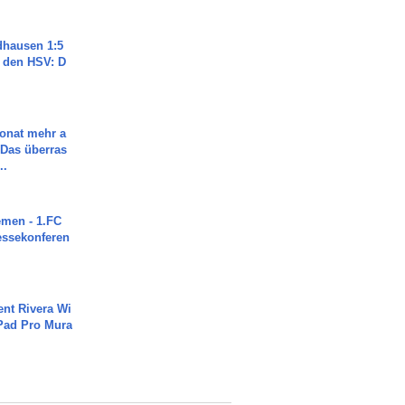
dhausen 1:5
n den HSV: D
Monat mehr a
Das überras
..
men - 1.FC
ressekonferen
ent Rivera Wi
Pad Pro Mura