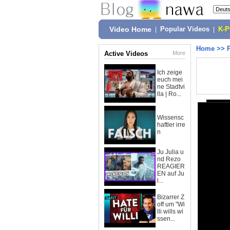
Video Home
|
Popular Videos
|
K-
Home
>>
Active Videos
More
Ich zeige
euch mei
ne Stadtvi
lla | Ro...
Wissensc
haftler irre
n
Ju Julia u
nd Rezo
REAGIER
EN auf Ju
l...
Bizarrer Z
off um "Wi
lli wills wi
ssen...