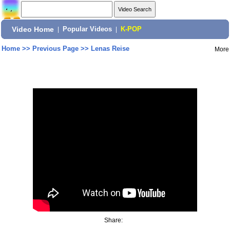
Video Home
|
Popular Videos
|
K-POP
Home
>>
Previous Page
>>
Lenas Reise
More
Share: