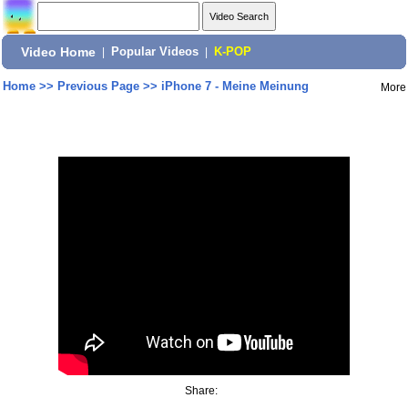
Video Home
|
Popular Videos
|
K-POP
Home
>>
Previous Page
>>
iPhone 7 - Meine Meinung
More
Share: