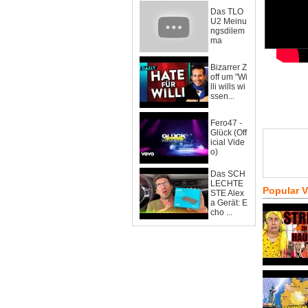
Das TLO
U2 Meinu
ngsdilem
ma
Bizarrer Z
off um "Wi
lli wills wi
ssen...
Fero47 -
Glück (Off
icial Vide
o)
Das SCH
LECHTE
Popular 
STE Alex
a Gerät: E
cho ...