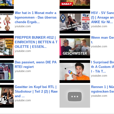
Wer hat in 1 Monat mehr a
HSV - SV San
bgenommen - Das überras
(!) | Ansage a
chende Ergeb...
ANKE für NI...
youtube.com
youtube.com
PREPPER BUNKER #012 |
Wenn man Ges
EINRICHTEN | BETTEN & T
t.
OILETTE | ESSEN...
youtube.com
youtube.com
Das passiert, wenn DIE PA
I Surprised Br
RTEI regiert
th A Custom i
youtube.com
l - Tik T...
youtube.com
Gewitter im Kopf bei RTL |
Rennen 1 | Nü
Studiotour | Teil 2 (2) | Raw
ngstrecken-Se
and ...
youtube.com
youtube.com