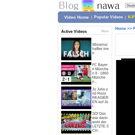
Video Home
|
Popular Videos
|
K-
Home
>>
Active Videos
More
Wissensc
haftler irre
n
FC Bayer
n Münche
n II - 1860
Münche
n...
Ju Julia u
nd Rezo
REAGIER
EN auf Ju
l...
SO! Das
war dann
wohl der
LETZTE S
CH...