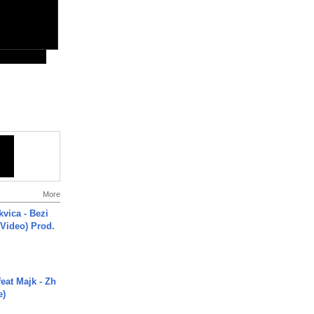
More
vica - Bezi
 Video) Prod.
eat Majk - Zh
e)