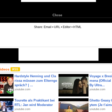
Close
6
Share:
Email
•
URL
•
Editor
•
HTML
Videos
Hardstyle Henning und Cla
Voyage x Bresk
rissa müssen zum Elternge
mena (Official
spräch? | ...
By Ultra...
youtube.com
youtube.com
Tourette als Praktikant bei
Ghetto Geasy f
RTL: Jan wird Moderator
ytem (Je t’aim
youtube.com
youtube.com