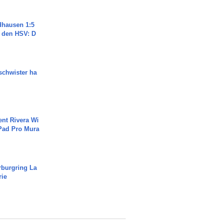
dhausen 1:5
n den HSV: D
chwister ha
ent Rivera Wi
Pad Pro Mura
rburgring La
rie