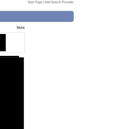
Start Page
|
Add Search Provider
More