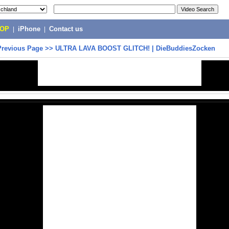
POP
|
iPhone
|
Contact us
Previous Page
>>
ULTRA LAVA BOOST GLITCH! | DieBuddiesZocken