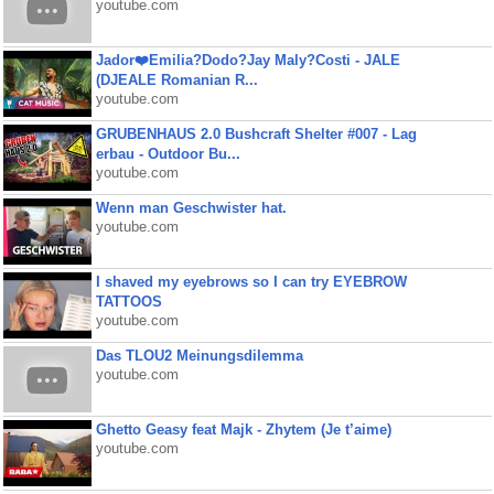
youtube.com
Jador❤️Emilia?Dodo?Jay Maly?Costi - JALE
(DJEALE Romanian R...
youtube.com
GRUBENHAUS 2.0 Bushcraft Shelter #007 - Lag
erbau - Outdoor Bu...
youtube.com
Wenn man Geschwister hat.
youtube.com
I shaved my eyebrows so I can try EYEBROW
TATTOOS
youtube.com
Das TLOU2 Meinungsdilemma
youtube.com
Ghetto Geasy feat Majk - Zhytem (Je t’aime)
youtube.com