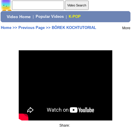
Video Home
|
Popular Videos
|
K-POP
Home
>>
Previous Page
>>
BÖREK KOCHTUTORIAL
More
Share: