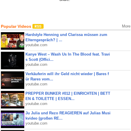
Popular Videos
More
Hardstyle Henning und Clarissa müssen zum
Elterngespräch? | ...
youtube.com
Kanye West – Wash Us In The Blood feat. Travi
s Scott (Offici...
youtube.com
Verkäuferin will ihr Geld nicht wieder | Bares f
ür Rares vom...
youtube.com
PREPPER BUNKER #012 | EINRICHTEN | BETT
EN & TOILETTE | ESSEN...
youtube.com
Ju Julia und Rezo REAGIEREN auf Julias Musi
kvideo (großen RE...
youtube.com