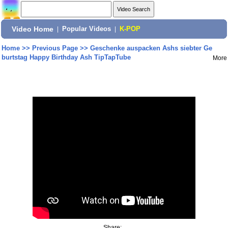
Video Home
|
Popular Videos
|
K-POP
Home
>>
Previous Page
>>
Geschenke auspacken Ashs siebter Ge
burtstag Happy Birthday Ash TipTapTube
More
Share: