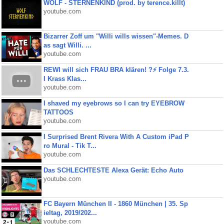
WOLF - STERNENKIND (prod. by terence.killt)
youtube.com
Bizarrer Zoff um "Willi wills wissen"-Memes. D
as sagt Willi. ...
youtube.com
REWI will sich FRAU BRA klären! ?⚡️ Folge 7.3.
I Krass Klas...
youtube.com
I shaved my eyebrows so I can try EYEBROW
TATTOOS
youtube.com
I Surprised Brent Rivera With A Custom iPad P
ro Mural - Tik T...
youtube.com
Das SCHLECHTESTE Alexa Gerät: Echo Auto
youtube.com
FC Bayern München II - 1860 München | 35. Sp
ieltag, 2019/202...
youtube.com