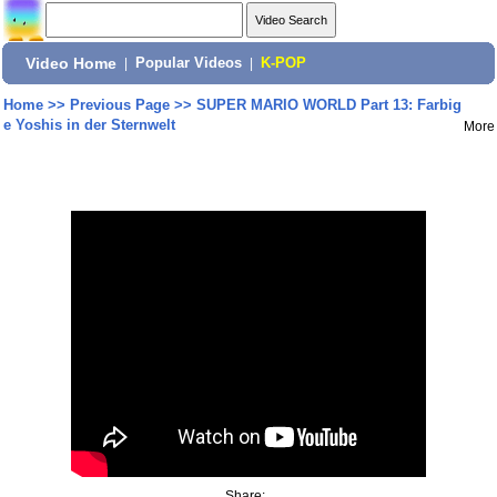
Video Home
|
Popular Videos
|
K-POP
Home
>>
Previous Page
>>
SUPER MARIO WORLD Part 13: Farbig
e Yoshis in der Sternwelt
More
Share: