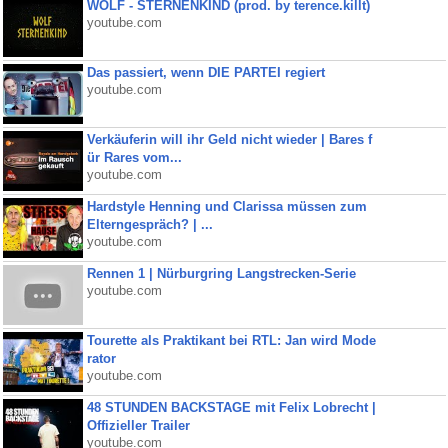
WOLF - STERNENKIND (prod. by terence.killt)
youtube.com
Das passiert, wenn DIE PARTEI regiert
youtube.com
Verkäuferin will ihr Geld nicht wieder | Bares f
ür Rares vom...
youtube.com
Hardstyle Henning und Clarissa müssen zum
Elterngespräch? | ...
youtube.com
Rennen 1 | Nürburgring Langstrecken-Serie
youtube.com
Tourette als Praktikant bei RTL: Jan wird Mode
rator
youtube.com
48 STUNDEN BACKSTAGE mit Felix Lobrecht |
Offizieller Trailer
youtube.com