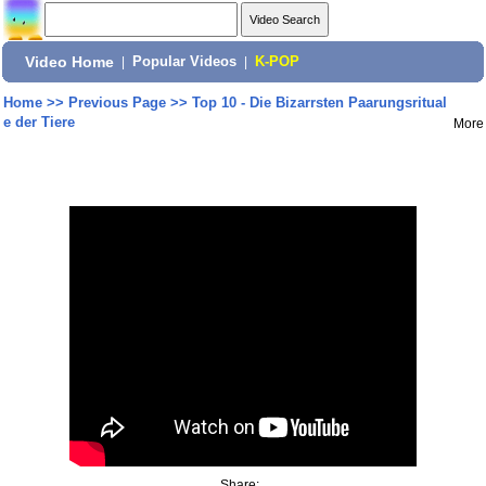
Video Home
|
Popular Videos
|
K-POP
Home
>>
Previous Page
>>
Top 10 - Die Bizarrsten Paarungsritual
e der Tiere
More
Share: