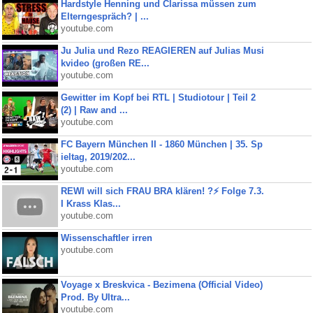
Hardstyle Henning und Clarissa müssen zum
Elterngespräch? | ...
youtube.com
Ju Julia und Rezo REAGIEREN auf Julias Musi
kvideo (großen RE...
youtube.com
Gewitter im Kopf bei RTL | Studiotour | Teil 2
(2) | Raw and ...
youtube.com
FC Bayern München II - 1860 München | 35. Sp
ieltag, 2019/202...
youtube.com
REWI will sich FRAU BRA klären! ?⚡️ Folge 7.3.
I Krass Klas...
youtube.com
Wissenschaftler irren
youtube.com
Voyage x Breskvica - Bezimena (Official Video)
Prod. By Ultra...
youtube.com