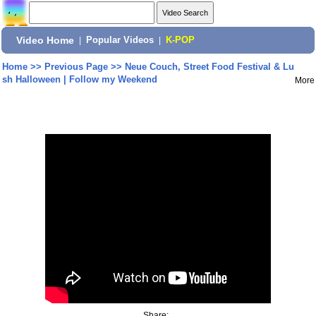
Video Home
|
Popular Videos
|
K-POP
Home
>>
Previous Page
>>
Neue Couch, Street Food Festival & Lu
sh Halloween | Follow my Weekend
More
Share: