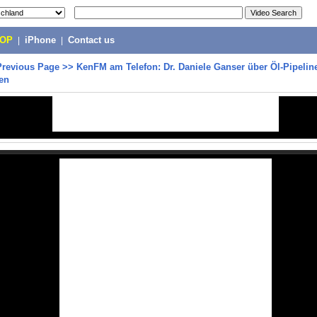
POP
|
iPhone
|
Contact us
Previous Page
>>
KenFM am Telefon: Dr. Daniele Ganser über Öl-Pipelin
ien