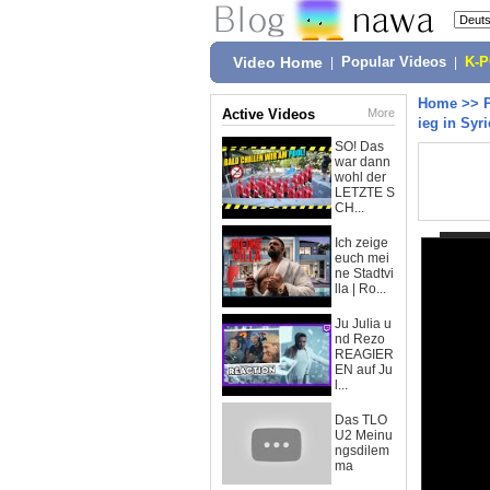
Video Home
|
Popular Videos
|
K-
Home
>>
Active Videos
More
ieg in Syr
SO! Das
war dann
wohl der
LETZTE S
CH...
Ich zeige
euch mei
ne Stadtvi
lla | Ro...
Ju Julia u
nd Rezo
REAGIER
EN auf Ju
l...
Das TLO
U2 Meinu
ngsdilem
ma