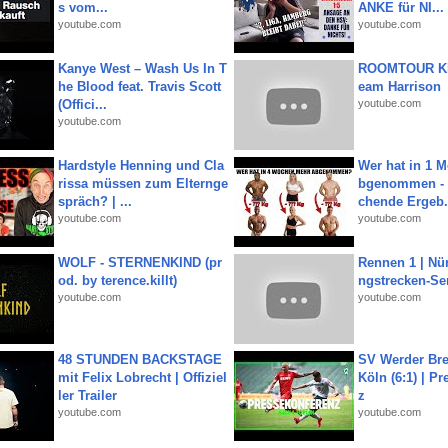
s vom...
ANKE für NI...
youtube.com
youtube.com
Kanye West – Wash Us In T
ROOMTOUR KR
he Blood feat. Travis Scott
eam Harrison
(Offici...
youtube.com
youtube.com
Hardstyle Henning und Cla
Wer hat in 1 
rissa müssen zum Elternge
bgenommen - 
spräch? | ...
chende Ergeb.
youtube.com
youtube.com
WOLF - STERNENKIND (pr
Rennen 1 | Nü
od. by terence.killt)
ngstrecken-Se
youtube.com
youtube.com
48 STUNDEN BACKSTAGE
SV Werder Bre
mit Felix Lobrecht | Offiziel
Köln (6:1) | P
ler Trailer
z
youtube.com
youtube.com