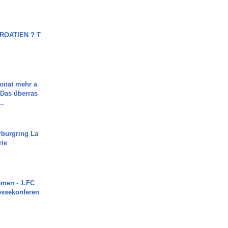
OATIEN ? T
Monat mehr a
Das überras
..
rburgring La
rie
men - 1.FC
ressekonferen