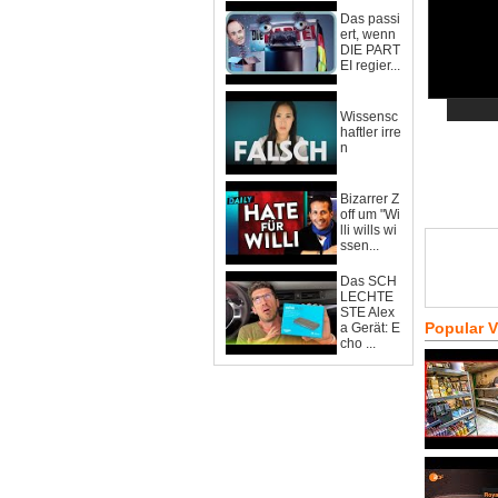
Das passi
ert, wenn
DIE PART
EI regier...
Wissensc
haftler irre
n
Bizarrer Z
off um "Wi
lli wills wi
ssen...
Das SCH
LECHTE
STE Alex
Popular 
a Gerät: E
cho ...