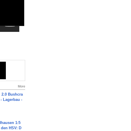
More
2.0 Bushcra
 - Lagerbau -
dhausen 1:5
n den HSV: D