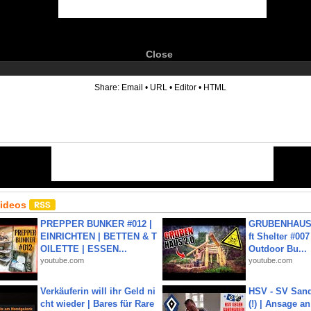
Close
6
Share:
Email
•
URL
•
Editor
•
HTML
Videos
PREPPER BUNKER #012 |
GRUBENHAUS 
EINRICHTEN | BETTEN & T
ft Shelter #007
OILETTE | ESSEN...
Outdoor Bu...
youtube.com
youtube.com
Verkäuferin will ihr Geld ni
HSV - SV San
cht wieder | Bares für Rare
(!) | Ansage a