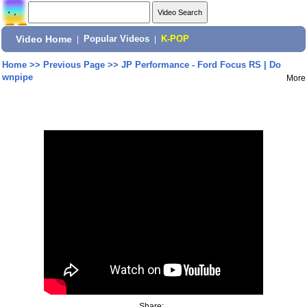
Video Home
|
Popular Videos
|
K-POP
Home
>>
Previous Page
>>
JP Performance - Ford Focus RS | Do
wnpipe
More
Share: