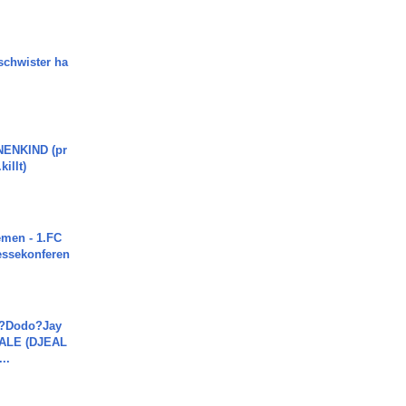
chwister ha
ENKIND (pr
killt)
men - 1.FC
ressekonferen
a?Dodo?Jay
JALE (DJEAL
..