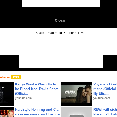
Close
6
Share:
Email
•
URL
•
Editor
•
HTML
Videos
Kanye West – Wash Us In T
Voyage x Bresk
he Blood feat. Travis Scott
mena (Official
(Offici...
By Ultra...
youtube.com
youtube.com
Hardstyle Henning und Cla
REWI will si
rissa müssen zum Elternge
klären! ?⚡️ Fol