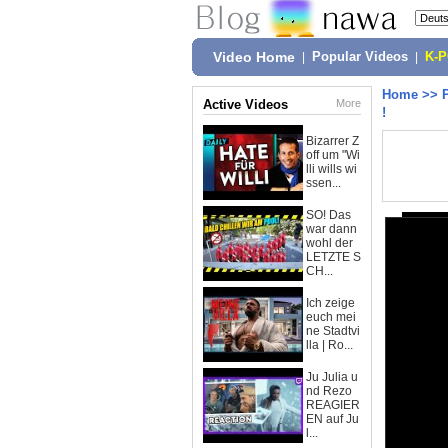
Video Home
|
Popular Videos
|
K-
Home
>>
Active Videos
More
!
Bizarrer Z
off um "Wi
lli wills wi
ssen...
SO! Das
war dann
wohl der
LETZTE S
CH...
Ich zeige
euch mei
ne Stadtvi
lla | Ro...
Ju Julia u
nd Rezo
REAGIER
EN auf Ju
l...