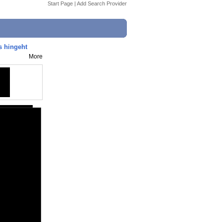
Start Page
|
Add Search Provider
s hingeht
More