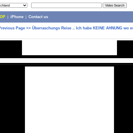
POP
|
iPhone
|
Contact us
Previous Page
>>
Überraschungs Reise .. Ich habe KEINE AHNUNG wo e