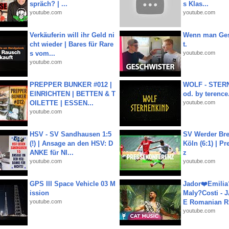
spräch? | ...
s Klas...
youtube.com
youtube.com
Verkäuferin will ihr Geld ni
Wenn man Ges
cht wieder | Bares für Rare
t.
s vom...
youtube.com
youtube.com
PREPPER BUNKER #012 |
WOLF - STERN
EINRICHTEN | BETTEN & T
od. by terence.
OILETTE | ESSEN...
youtube.com
youtube.com
HSV - SV Sandhausen 1:5
SV Werder Bre
(!) | Ansage an den HSV: D
Köln (6:1) | P
ANKE für NI...
z
youtube.com
youtube.com
GPS III Space Vehicle 03 M
Jador❤️Emili
ission
Maly?Costi - 
youtube.com
E Romanian R.
youtube.com