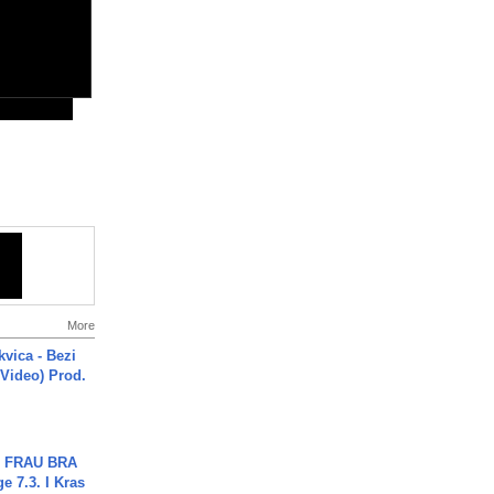
More
vica - Bezi
 Video) Prod.
ch FRAU BRA
ge 7.3. I Kras