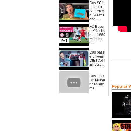
Das SCH
LECHTE
STE Alex
a Gerät: E
cho ...
FC Bayer
n Münche
n II - 1860
Münche
n...
Das passi
ert, wenn
DIE PART
EI regier...
Das TLO
U2 Meinu
ngsdilem
Popular 
ma