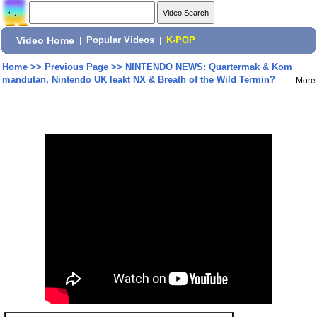
Video Home
|
Popular Videos
|
K-POP
Home
>>
Previous Page
>>
NINTENDO NEWS: Quartermak & Kom
mandutan, Nintendo UK leakt NX & Breath of the Wild Termin?
More
Share: