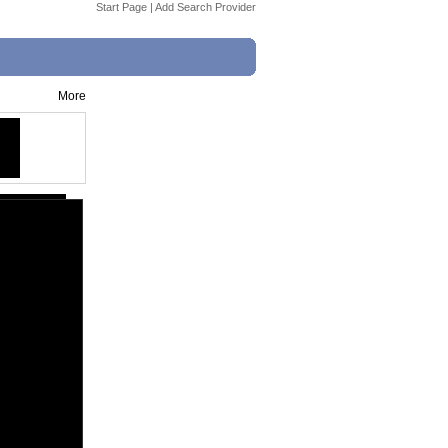
Start Page
|
Add Search Provider
More