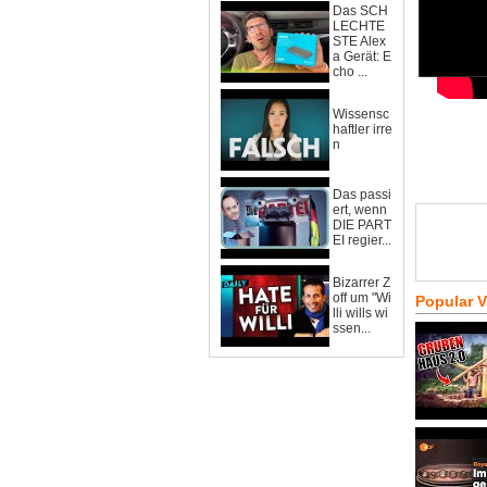
Das SCH
LECHTE
STE Alex
a Gerät: E
cho ...
Wissensc
haftler irre
n
Das passi
ert, wenn
DIE PART
EI regier...
Bizarrer Z
off um "Wi
Popular 
lli wills wi
ssen...