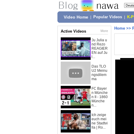
Video Home
|
Popular Videos
|
K-
Home
>>
Active Videos
More
Ju Julia u
nd Rezo
REAGIER
EN auf Ju
l...
Das TLO
U2 Meinu
ngsdilem
ma
FC Bayer
n Münche
n II - 1860
Münche
n...
Ich zeige
euch mei
ne Stadtvi
lla | Ro...