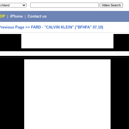
POP
|
iPhone
|
Contact us
Previous Page
>>
FARD - "CALVIN KLEIN" ("BFHFA" 07.10)