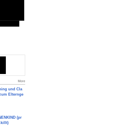
More
ning und Cla
zum Elternge
ENKIND (pr
killt)