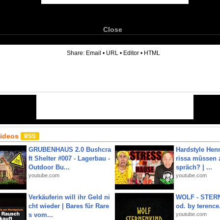
Close
6
Share:
Email
•
URL
•
Editor
•
HTML
Videos
GRUBENHAUS 2.0 Bushcra
Hardstyle Hen
ft Shelter #007 - Lagerbau -
rissa müssen 
Outdoor Bu...
spräch? | ...
youtube.com
youtube.com
Verkäuferin will ihr Geld ni
WOLF - STERN
cht wieder | Bares für Rare
od. by terence.
s vom...
youtube.com