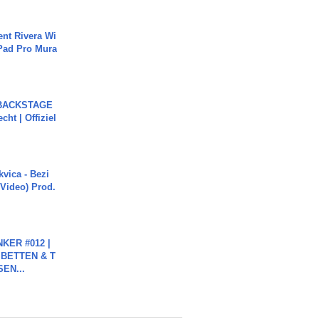
ent Rivera Wi
Pad Pro Mura
 BACKSTAGE
cht | Offiziel
vica - Bezi
 Video) Prod.
KER #012 |
 BETTEN & T
SEN...