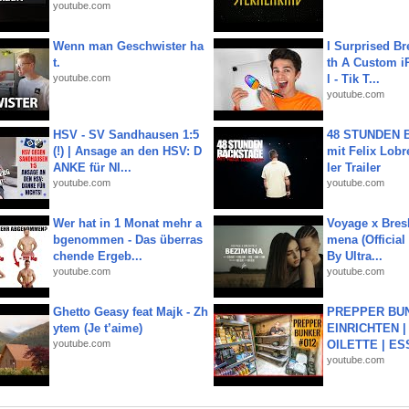
youtube.com
Wenn man Geschwister ha
I Surprised Br
t.
th A Custom i
youtube.com
l - Tik T...
youtube.com
HSV - SV Sandhausen 1:5
48 STUNDEN
(!) | Ansage an den HSV: D
mit Felix Lobre
ANKE für NI...
ler Trailer
youtube.com
youtube.com
Wer hat in 1 Monat mehr a
Voyage x Bresk
bgenommen - Das überras
mena (Official
chende Ergeb...
By Ultra...
youtube.com
youtube.com
Ghetto Geasy feat Majk - Zh
PREPPER BUN
ytem (Je t’aime)
EINRICHTEN |
youtube.com
OILETTE | ES
youtube.com