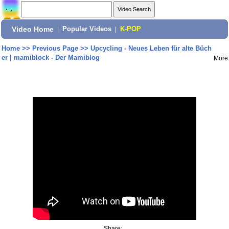
Video Home
|
Popular Videos
|
K-POP
Home
>>
Previous Page
>>
Upcycling - Neues Leben für alte Büch
er | mamiblock - Der Mamiblog
More
Share: