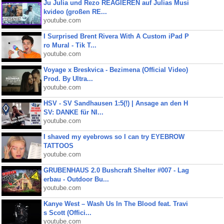
Ju Julia und Rezo REAGIEREN auf Julias Musi
kvideo (großen RE...
youtube.com
I Surprised Brent Rivera With A Custom iPad P
ro Mural - Tik T...
youtube.com
Voyage x Breskvica - Bezimena (Official Video)
Prod. By Ultra...
youtube.com
HSV - SV Sandhausen 1:5(!) | Ansage an den H
SV: DANKE für NI...
youtube.com
I shaved my eyebrows so I can try EYEBROW
TATTOOS
youtube.com
GRUBENHAUS 2.0 Bushcraft Shelter #007 - Lag
erbau - Outdoor Bu...
youtube.com
Kanye West – Wash Us In The Blood feat. Travi
s Scott (Offici...
youtube.com