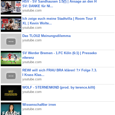
HSV - SV Sandhausen 1:5(!) | Ansage an den H
SV: DANKE für NI...
youtube.com
Ich zeige euch meine Stadtvilla | Room Tour X
XL | Kevin Wolte...
youtube.com
Das TLOU2 Meinungsdilemma
youtube.com
SV Werder Bremen - 1.FC Köln (6:1) | Presseko
nferenz
youtube.com
REWI will sich FRAU BRA klären! ?⚡️ Folge 7.3.
I Krass Klas...
youtube.com
WOLF - STERNENKIND (prod. by terence.killt)
youtube.com
Wissenschaftler irren
youtube.com