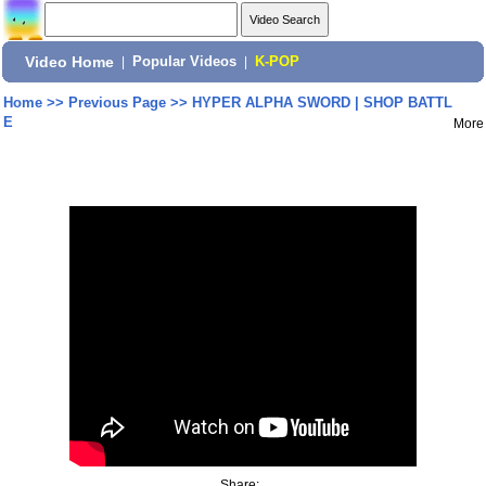
Video Home
|
Popular Videos
|
K-POP
Home
>>
Previous Page
>>
HYPER ALPHA SWORD | SHOP BATTL
E
More
Share: