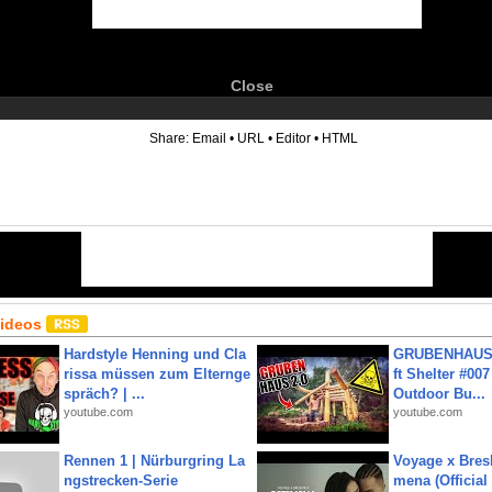
Close
6
Share:
Email
•
URL
•
Editor
•
HTML
Videos
Hardstyle Henning und Cla
GRUBENHAUS 
rissa müssen zum Elternge
ft Shelter #007
spräch? | ...
Outdoor Bu...
youtube.com
youtube.com
Rennen 1 | Nürburgring La
Voyage x Bresk
ngstrecken-Serie
mena (Official