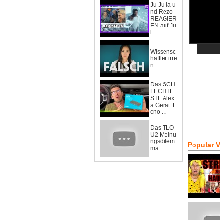
Ju Julia u
nd Rezo
REAGIER
EN auf Ju
l...
Wissensc
haftler irre
n
Das SCH
LECHTE
STE Alex
a Gerät: E
cho ...
Das TLO
U2 Meinu
ngsdilem
Popular 
ma