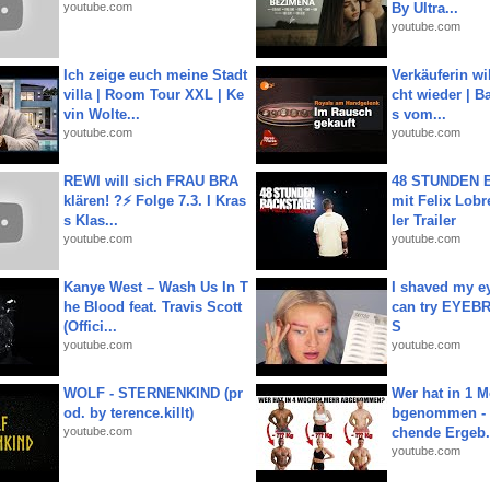
youtube.com
By Ultra...
youtube.com
Ich zeige euch meine Stadt
Verkäuferin wil
villa | Room Tour XXL | Ke
cht wieder | B
vin Wolte...
s vom...
youtube.com
youtube.com
REWI will sich FRAU BRA
48 STUNDEN
klären! ?⚡️ Folge 7.3. I Kras
mit Felix Lobre
s Klas...
ler Trailer
youtube.com
youtube.com
Kanye West – Wash Us In T
I shaved my e
he Blood feat. Travis Scott
can try EYE
(Offici...
S
youtube.com
youtube.com
WOLF - STERNENKIND (pr
Wer hat in 1 
od. by terence.killt)
bgenommen - 
youtube.com
chende Ergeb.
youtube.com