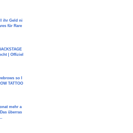
l ihr Geld ni
ares für Rare
 BACKSTAGE
cht | Offiziel
yebrows so I
BROW TATTOO
Monat mehr a
Das überras
..