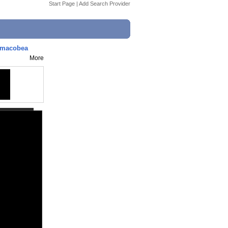
Start Page
|
Add Search Provider
Mamacobea
More