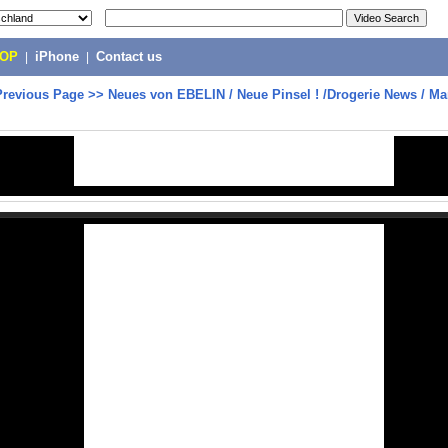
POP
|
iPhone
|
Contact us
Previous Page
>>
Neues von EBELIN / Neue Pinsel ! /Drogerie News / 