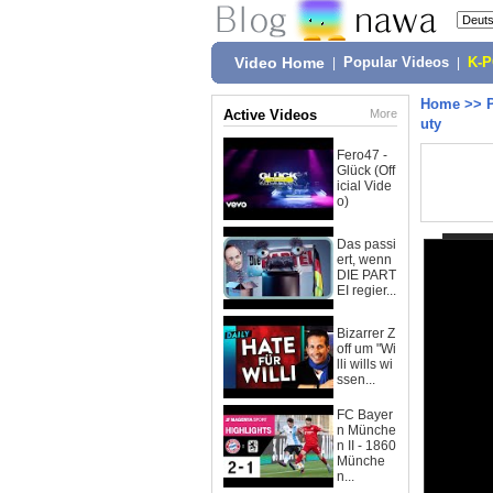
Video Home
|
Popular Videos
|
K-
Home
>>
Active Videos
More
uty
Fero47 -
Glück (Off
icial Vide
o)
Das passi
ert, wenn
DIE PART
EI regier...
Bizarrer Z
off um "Wi
lli wills wi
ssen...
FC Bayer
n Münche
n II - 1860
Münche
n...