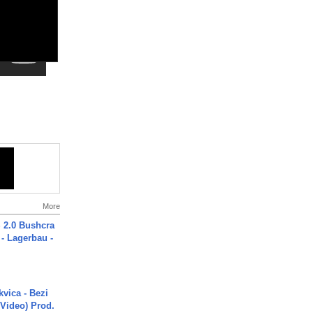
More
2.0 Bushcra
 - Lagerbau -
vica - Bezi
 Video) Prod.