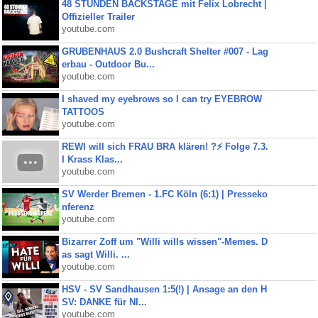
48 STUNDEN BACKSTAGE mit Felix Lobrecht |
Offizieller Trailer
youtube.com
GRUBENHAUS 2.0 Bushcraft Shelter #007 - Lag
erbau - Outdoor Bu...
youtube.com
I shaved my eyebrows so I can try EYEBROW
TATTOOS
youtube.com
REWI will sich FRAU BRA klären! ?⚡️ Folge 7.3.
I Krass Klas...
youtube.com
SV Werder Bremen - 1.FC Köln (6:1) | Presseko
nferenz
youtube.com
Bizarrer Zoff um "Willi wills wissen"-Memes. D
as sagt Willi. ...
youtube.com
HSV - SV Sandhausen 1:5(!) | Ansage an den H
SV: DANKE für NI...
youtube.com