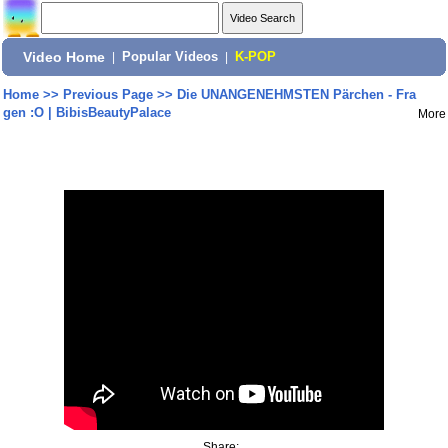
Video Home
|
Popular Videos
|
K-POP
Home
>>
Previous Page
>>
Die UNANGENEHMSTEN Pärchen - Fra
gen :O | BibisBeautyPalace
More
Share: