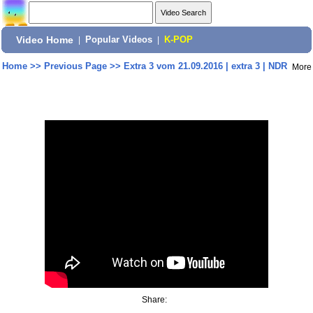
Video Home
|
Popular Videos
|
K-POP
Home
>>
Previous Page
>>
Extra 3 vom 21.09.2016 | extra 3 | NDR
More
Share: