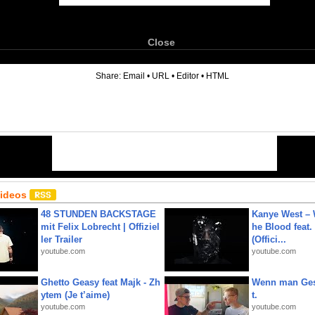
Close
6
Share:
Email
•
URL
•
Editor
•
HTML
Videos
48 STUNDEN BACKSTAGE
Kanye West – 
mit Felix Lobrecht | Offiziel
he Blood feat.
ler Trailer
(Offici...
youtube.com
youtube.com
Ghetto Geasy feat Majk - Zh
Wenn man Ges
ytem (Je t’aime)
t.
youtube.com
youtube.com