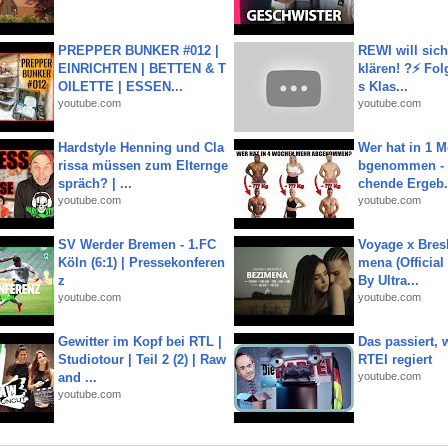
PREPPER BUNKER #012 |
REWI will si
EINRICHTEN | BETTEN & T
klären! ?⚡️ Fol
OILETTE | ESSEN...
s Klas...
youtube.com
youtube.com
Hardstyle Henning und Cla
Wer hat in 1 
rissa müssen zum Elternge
bgenommen - 
spräch? | ...
chende Ergeb.
youtube.com
youtube.com
SV Werder Bremen - 1.FC
Voyage x Bresk
Köln (6:1) | Pressekonferen
mena (Official
z
By Ultra...
youtube.com
youtube.com
Gewitter im Kopf bei RTL |
Das passiert,
Studiotour | Teil 2 (2) | Raw
RTEI regiert
and ...
youtube.com
youtube.com