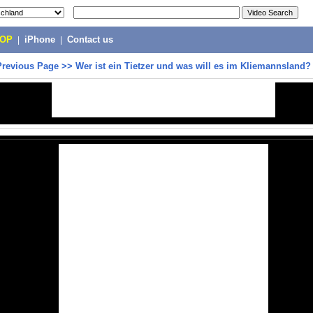
POP
|
iPhone
|
Contact us
Previous Page
>>
Wer ist ein Tietzer und was will es im Kliemannsland?