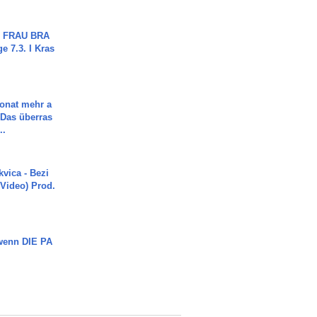
ch FRAU BRA
ge 7.3. I Kras
Monat mehr a
Das überras
..
vica - Bezi
 Video) Prod.
 wenn DIE PA