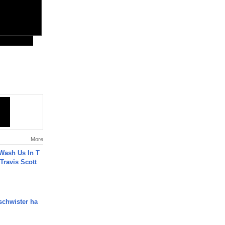
More
Wash Us In T
 Travis Scott
chwister ha