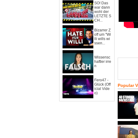
SO! Das
war dann
wohl der
LETZTE S
CH...
Bizarrer Z
off um "Wi
lli wills wi
ssen...
Wissensc
haftler irre
n
Fero47 -
Glück (Off
Popular 
icial Vide
o)