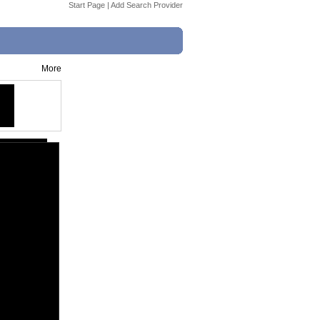
Start Page
|
Add Search Provider
More