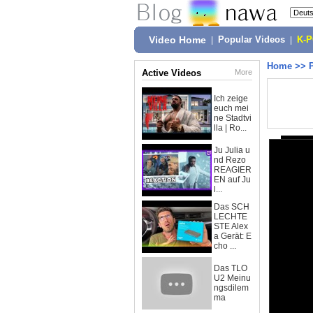
Video Home
|
Popular Videos
|
K-
Home
>>
Active Videos
More
Ich zeige
euch mei
ne Stadtvi
lla | Ro...
Ju Julia u
nd Rezo
REAGIER
EN auf Ju
l...
Das SCH
LECHTE
STE Alex
a Gerät: E
cho ...
Das TLO
U2 Meinu
ngsdilem
ma