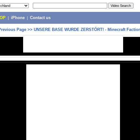
POP
|
iPhone
|
Contact us
Previous Page
>>
UNSERE BASE WURDE ZERSTÖRT! - Minecraft Faction