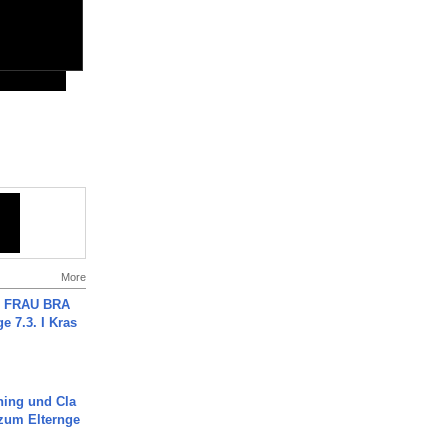
More
ch FRAU BRA
ge 7.3. I Kras
ning und Cla
zum Elternge