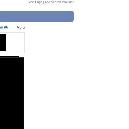
Start Page
|
Add Search Provider
s #6
More