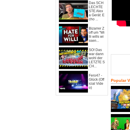
Das SCH
LECHTE
STE Alex
a Gerät: E
cho ...
Bizarrer Z
off um "Wi
lli wills wi
ssen...
SO! Das
war dann
wohl der
LETZTE S
CH...
Fero47 -
Glück (Off
Popular 
icial Vide
o)