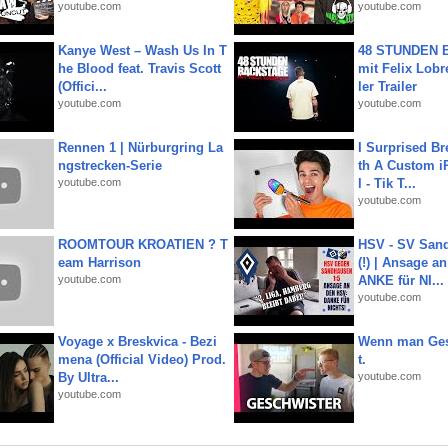
youtube.com
youtube.com
Kanye West – Wash Us In T
48 STUNDEN
he Blood feat. Travis Scott
mit Felix Lobre
(Offici...
ler Trailer
youtube.com
youtube.com
Rennen 1 | Nürburgring La
I Surprised Br
ngstrecken-Serie
th A Custom i
youtube.com
l - Tik T...
youtube.com
ROOMTOUR KROATIEN ? T
HSV - SV San
eam Harrison
(!) | Ansage a
youtube.com
ANKE für NI...
youtube.com
Voyage x Breskvica - Bezi
Wenn man Ges
mena (Official Video) Prod.
t.
By Ultra...
youtube.com
youtube.com