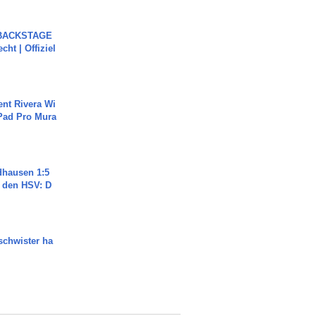
 BACKSTAGE
cht | Offiziel
ent Rivera Wi
Pad Pro Mura
dhausen 1:5
n den HSV: D
chwister ha