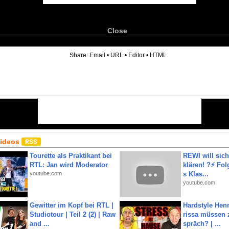
Close
6
Share:
Email
•
URL
•
Editor
•
HTML
Videos
Tourette als Praktikant bei
REWI will si
RTL: Jan wird Moderator
klären! ?⚡️ Fol
youtube.com
s Klas...
youtube.com
Gewitter im Kopf bei RTL |
Hardstyle Hen
Studiotour | Teil 2 (2) | Raw
rissa müssen 
and ...
spräch? | ...