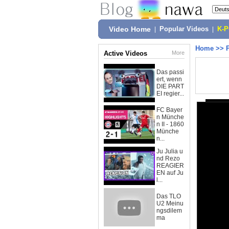
Video Home
|
Popular Videos
|
K-
Home
>>
Active Videos
More
Das passi
ert, wenn
DIE PART
EI regier...
FC Bayer
n Münche
n II - 1860
Münche
n...
Ju Julia u
nd Rezo
REAGIER
EN auf Ju
l...
Das TLO
U2 Meinu
ngsdilem
ma