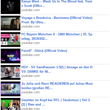
Kanye West – Wash Us In The Blood feat. Travi
s Scott (Offici...
youtube.com
Voyage x Breskvica - Bezimena (Official Video)
Prod. By Ultra...
youtube.com
FC Bayern München II - 1860 München | 35. Sp
ieltag, 2019/202...
youtube.com
Fero47 - Glück (Official Video)
youtube.com
HSV - SV Sandhausen 1:5(!) | Ansage an den H
SV: DANKE für NI...
youtube.com
Ju Julia und Rezo REAGIEREN auf Julias Musi
kvideo (großen RE...
youtube.com
Gewitter im Kopf bei RTL | Studiotour | Teil 2
(2) | Raw and ...
youtube.com