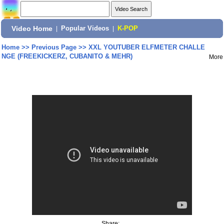
Video Home
|
Popular Videos
|
K-POP
Home
>>
Previous Page
>>
XXL YOUTUBER ELFMETER CHALLE
NGE (FREEKICKERZ, CUBANITO & MEHR)
More
Share: