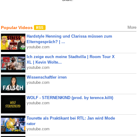
Popular Videos
More
Hardstyle Henning und Clarissa müssen zum
Elterngespräch? | ...
youtube.com
Ich zeige euch meine Stadtvilla | Room Tour X
XL | Kevin Wolte...
youtube.com
Wissenschaftler irren
youtube.com
WOLF - STERNENKIND (prod. by terence.killt)
youtube.com
Tourette als Praktikant bei RTL: Jan wird Mode
rator
youtube.com