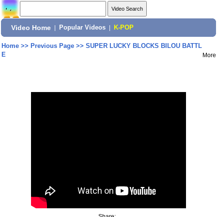
Video Home
|
Popular Videos
|
K-POP
Home
>>
Previous Page
>>
SUPER LUCKY BLOCKS BILOU BATTL
E
More
Share: