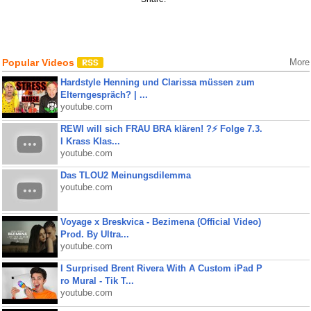
Popular Videos
More
Hardstyle Henning und Clarissa müssen zum
Elterngespräch? | ...
youtube.com
REWI will sich FRAU BRA klären! ?⚡️ Folge 7.3.
I Krass Klas...
youtube.com
Das TLOU2 Meinungsdilemma
youtube.com
Voyage x Breskvica - Bezimena (Official Video)
Prod. By Ultra...
youtube.com
I Surprised Brent Rivera With A Custom iPad P
ro Mural - Tik T...
youtube.com