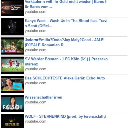
Verkäuferin will ihr Geld nicht wieder | Bares f
ür Rares vom...
youtube.com
Kanye West – Wash Us In The Blood feat. Travi
s Scott (Offici...
youtube.com
Jador❤️Emilia?Dodo?Jay Maly?Costi - JALE
(DJEALE Romanian R...
youtube.com
SV Werder Bremen - 1.FC Köln (6:1) | Presseko
nferenz
youtube.com
Das SCHLECHTESTE Alexa Gerät: Echo Auto
youtube.com
Wissenschaftler irren
youtube.com
WOLF - STERNENKIND (prod. by terence.killt)
youtube.com