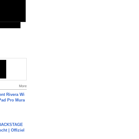
More
ent Rivera Wi
Pad Pro Mura
 BACKSTAGE
cht | Offiziel