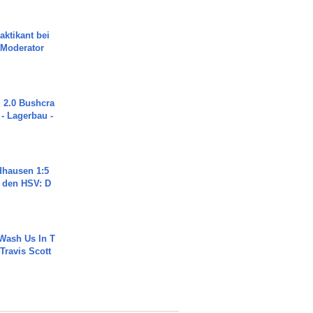
aktikant bei
 Moderator
2.0 Bushcra
 - Lagerbau -
dhausen 1:5
n den HSV: D
Wash Us In T
 Travis Scott