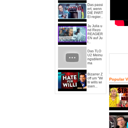
Das passi
ert, wenn
DIE PART
EI regier...
Ju Julia u
nd Rezo
REAGIER
EN auf Ju
l...
Das TLO
U2 Meinu
ngsdilem
ma
Bizarrer Z
off um "Wi
Popular 
lli wills wi
ssen...