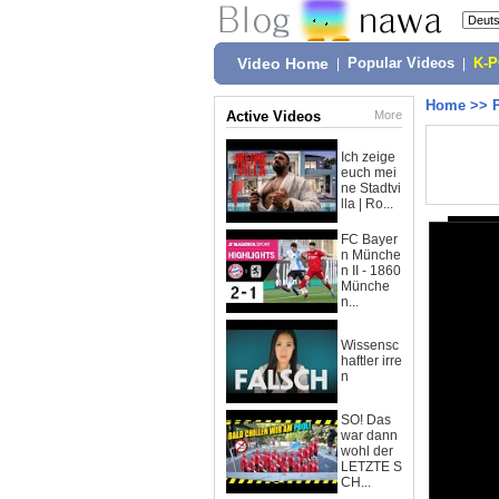
Video Home
|
Popular Videos
|
K-
Home
>>
Active Videos
More
Ich zeige
euch mei
ne Stadtvi
lla | Ro...
FC Bayer
n Münche
n II - 1860
Münche
n...
Wissensc
haftler irre
n
SO! Das
war dann
wohl der
LETZTE S
CH...