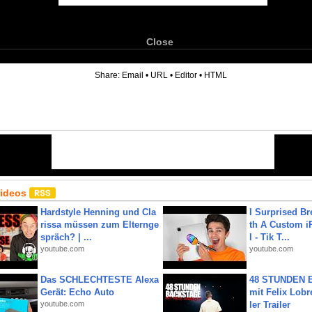
Close
6
Share:
Email
•
URL
•
Editor
•
HTML
Videos
Hardstyle Henning und Cla
I Surprised Br
rissa müssen zum Elternge
th A Custom i
spräch? | ...
l - Tik T...
youtube.com
youtube.com
Das SCHLECHTESTE Alexa
48 STUNDEN
Gerät: Echo Auto
mit Felix Lobre
youtube.com
ler Trailer