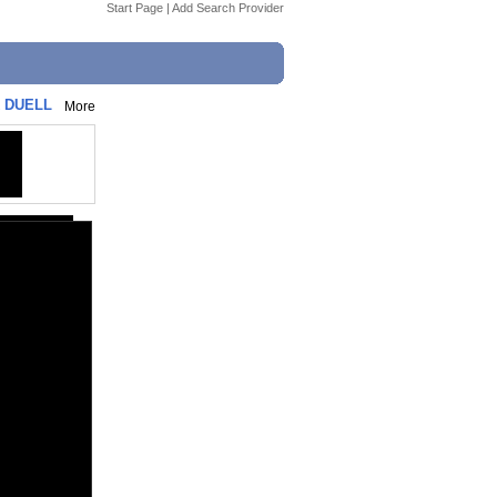
Start Page
|
Add Search Provider
 DUELL
More