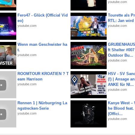
youtube.com
Fero47 - Glück (Official Vid
Tourette als Pr
eo)
RTL: Jan wird
youtube.com
youtube.com
Wenn man Geschwister ha
GRUBENHAUS 
t.
ft Shelter #007
youtube.com
Outdoor Bu...
youtube.com
ROOMTOUR KROATIEN ? T
HSV - SV San
eam Harrison
(!) | Ansage a
youtube.com
ANKE für NI...
youtube.com
Rennen 1 | Nürburgring La
Kanye West – 
ngstrecken-Serie
he Blood feat.
youtube.com
(Offici...
youtube.com