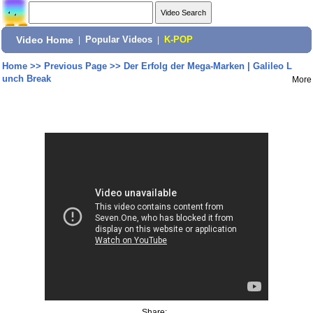
Video Home
|
Popular Videos
|
K-POP
Home
>>
Previous Page
>>
Der Erfolg der Mega-Marken | Galileo L
unch Break
More
Share: