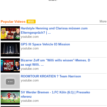
Popular Videos
More
Hardstyle Henning und Clarissa müssen zum
Elterngespräch? | ...
youtube.com
GPS III Space Vehicle 03 Mission
youtube.com
Bizarrer Zoff um "Willi wills wissen"-Memes. D
as sagt Willi. ...
youtube.com
ROOMTOUR KROATIEN ? Team Harrison
youtube.com
SV Werder Bremen - 1.FC Köln (6:1) | Presseko
nferenz
youtube.com