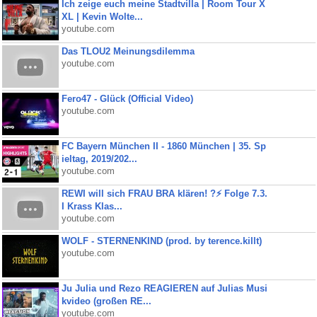
Ich zeige euch meine Stadtvilla | Room Tour X
XL | Kevin Wolte...
youtube.com
Das TLOU2 Meinungsdilemma
youtube.com
Fero47 - Glück (Official Video)
youtube.com
FC Bayern München II - 1860 München | 35. Sp
ieltag, 2019/202...
youtube.com
REWI will sich FRAU BRA klären! ?⚡️ Folge 7.3.
I Krass Klas...
youtube.com
WOLF - STERNENKIND (prod. by terence.killt)
youtube.com
Ju Julia und Rezo REAGIEREN auf Julias Musi
kvideo (großen RE...
youtube.com