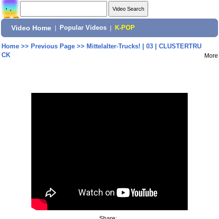
Video Home
|
Popular Videos
|
K-POP
Home
>>
Previous Page
>>
Mittelalter-Trucks! | 03 | CLUSTERTRU
CK
More
Share: