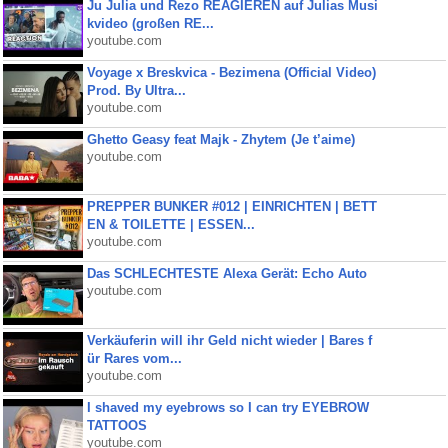
Ju Julia und Rezo REAGIEREN auf Julias Musi
kvideo (großen RE...
youtube.com
Voyage x Breskvica - Bezimena (Official Video)
Prod. By Ultra...
youtube.com
Ghetto Geasy feat Majk - Zhytem (Je t’aime)
youtube.com
PREPPER BUNKER #012 | EINRICHTEN | BETT
EN & TOILETTE | ESSEN...
youtube.com
Das SCHLECHTESTE Alexa Gerät: Echo Auto
youtube.com
Verkäuferin will ihr Geld nicht wieder | Bares f
ür Rares vom...
youtube.com
I shaved my eyebrows so I can try EYEBROW
TATTOOS
youtube.com