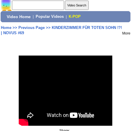
Video Home
|
Popular Videos
|
K-POP
Home
>>
Previous Page
>>
KINDERZIMMER FÜR TOTEN SOHN !?!
| NOVUS #69
More
Share: