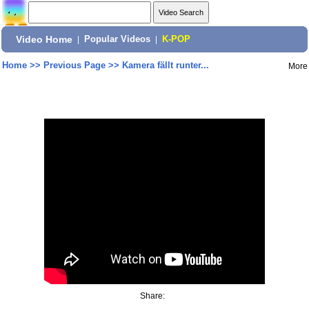
Video Home
|
Popular Videos
|
K-POP
Home
>>
Previous Page
>>
Kamera fällt runter...
More
Share: