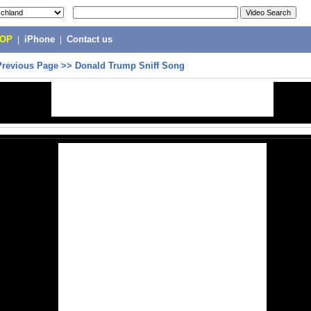
POP
|
iPhone
|
Contact us
Previous Page
>>
Donald Trump Sniff Song