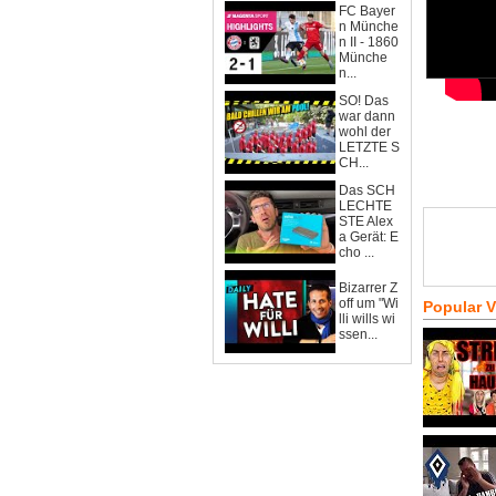
FC Bayer
n Münche
n II - 1860
Münche
n...
SO! Das
war dann
wohl der
LETZTE S
CH...
Das SCH
LECHTE
STE Alex
a Gerät: E
cho ...
Bizarrer Z
off um "Wi
Popular 
lli wills wi
ssen...