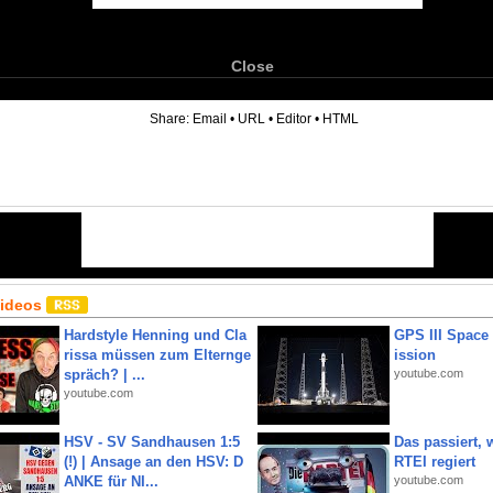
Close
6
Share:
Email
•
URL
•
Editor
•
HTML
Videos
Hardstyle Henning und Cla
GPS III Space
rissa müssen zum Elternge
ission
spräch? | ...
youtube.com
youtube.com
HSV - SV Sandhausen 1:5
Das passiert,
(!) | Ansage an den HSV: D
RTEI regiert
ANKE für NI...
youtube.com