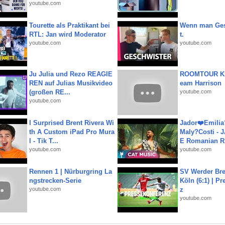
youtube.com
Tourette als Praktikant bei
Wenn man Ges
RTL: Jan wird Moderator
t.
youtube.com
youtube.com
Ju Julia und Rezo REAGIE
ROOMTOUR KR
REN auf Julias Musikvideo
eam Harrison
(großen RE...
youtube.com
youtube.com
I Surprised Brent Rivera Wi
Jador❤️Emili
th A Custom iPad Pro Mura
Maly?Costi - 
l - Tik T...
E Romanian R.
youtube.com
youtube.com
Rennen 1 | Nürburgring La
SV Werder Bre
ngstrecken-Serie
Köln (6:1) | P
youtube.com
z
youtube.com