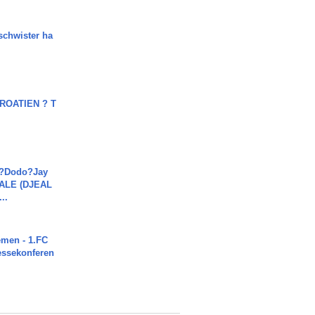
chwister ha
OATIEN ? T
a?Dodo?Jay
JALE (DJEAL
..
men - 1.FC
ressekonferen