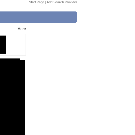
Start Page
|
Add Search Provider
More