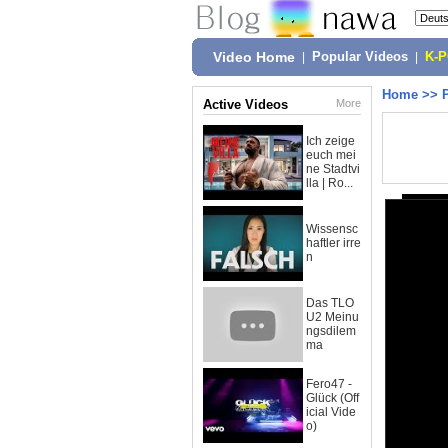
Video Home
|
Popular Videos
|
K-
Home
>>
Active Videos
More
Ich zeige
euch mei
ne Stadtvi
lla | Ro...
Wissensc
haftler irre
n
Das TLO
U2 Meinu
ngsdilem
ma
Fero47 -
Glück (Off
icial Vide
o)