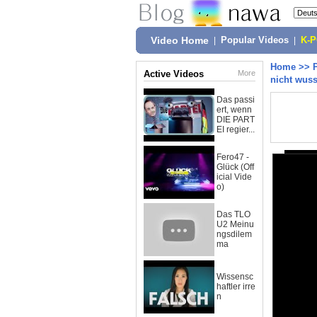
Video Home
|
Popular Videos
|
K-
Home
>>
Active Videos
More
nicht wuss
Das passi
ert, wenn
DIE PART
EI regier...
Fero47 -
Glück (Off
icial Vide
o)
Das TLO
U2 Meinu
ngsdilem
ma
Wissensc
haftler irre
n