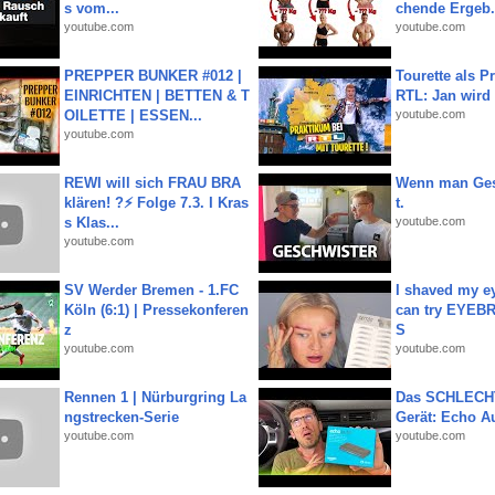
s vom...
chende Ergeb.
youtube.com
youtube.com
PREPPER BUNKER #012 |
Tourette als Pr
EINRICHTEN | BETTEN & T
RTL: Jan wird
OILETTE | ESSEN...
youtube.com
youtube.com
REWI will sich FRAU BRA
Wenn man Ges
klären! ?⚡️ Folge 7.3. I Kras
t.
s Klas...
youtube.com
youtube.com
SV Werder Bremen - 1.FC
I shaved my e
Köln (6:1) | Pressekonferen
can try EYE
z
S
youtube.com
youtube.com
Rennen 1 | Nürburgring La
Das SCHLECH
ngstrecken-Serie
Gerät: Echo A
youtube.com
youtube.com