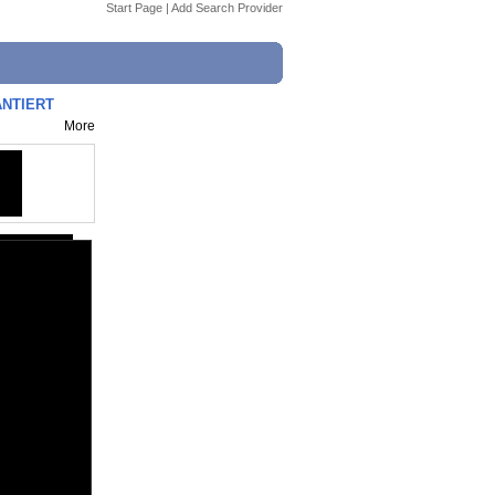
Start Page
|
Add Search Provider
ANTIERT
More