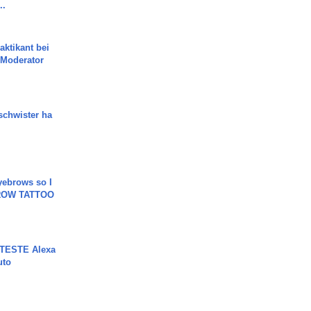
..
aktikant bei
 Moderator
chwister ha
yebrows so I
BROW TATTOO
TESTE Alexa
uto