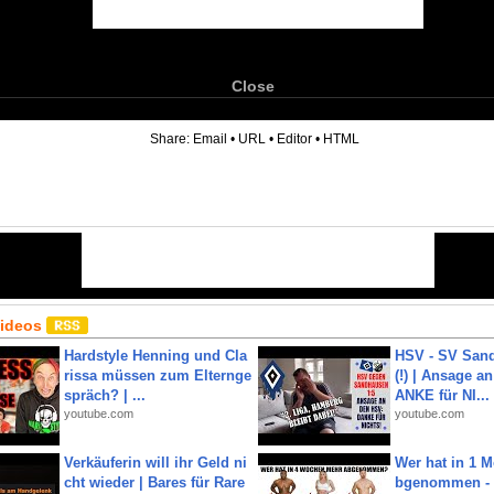
Close
6
Share:
Email
•
URL
•
Editor
•
HTML
Videos
Hardstyle Henning und Cla
HSV - SV San
rissa müssen zum Elternge
(!) | Ansage a
spräch? | ...
ANKE für NI...
youtube.com
youtube.com
Verkäuferin will ihr Geld ni
Wer hat in 1 
cht wieder | Bares für Rare
bgenommen - 