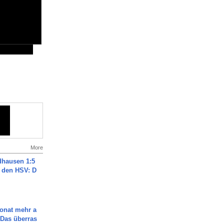
More
dhausen 1:5
n den HSV: D
Monat mehr a
Das überras