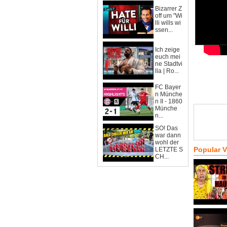
Bizarrer Z
off um "Wi
lli wills wi
ssen...
Ich zeige
euch mei
ne Stadtvi
lla | Ro...
FC Bayer
n Münche
n II - 1860
Münche
n...
SO! Das
war dann
wohl der
Popular 
LETZTE S
CH...