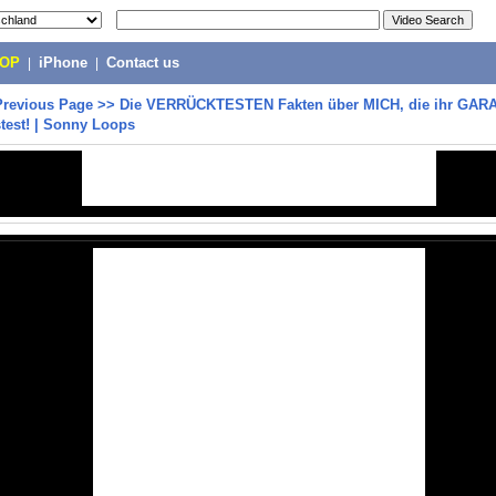
POP
|
iPhone
|
Contact us
Previous Page
>>
Die VERRÜCKTESTEN Fakten über MICH, die ihr GAR
test! | Sonny Loops