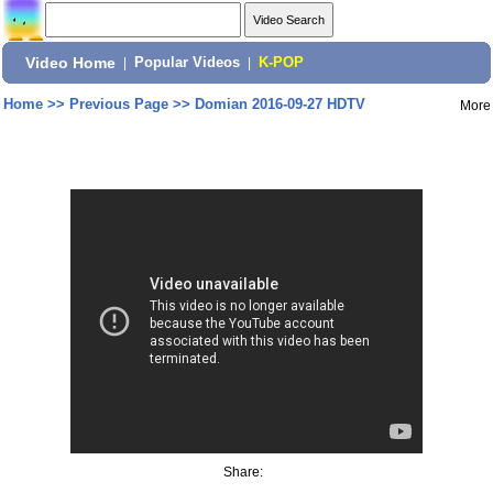
Video Home
|
Popular Videos
|
K-POP
Home
>>
Previous Page
>>
Domian 2016-09-27 HDTV
More
Share: