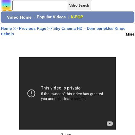
Video Home
|
Popular Videos
|
K-POP
Home
>>
Previous Page
>>
Sky Cinema HD – Dein perfektes Kinoe
rlebnis
More
Share: