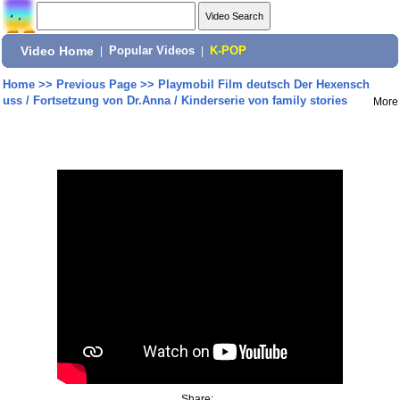
Video Home
|
Popular Videos
|
K-POP
Home
>>
Previous Page
>>
Playmobil Film deutsch Der Hexensch
uss / Fortsetzung von Dr.Anna / Kinderserie von family stories
More
Share: