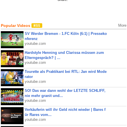
Popular Videos
More
SV Werder Bremen - 1.FC Köln (6:1) | Presseko
nferenz
youtube.com
Hardstyle Henning und Clarissa müssen zum
Elterngespräch? | ...
youtube.com
Tourette als Praktikant bei RTL: Jan wird Mode
rator
youtube.com
SO! Das war dann wohl der LETZTE SCHLIFF,
nie mehr granit und...
youtube.com
Verkäuferin will ihr Geld nicht wieder | Bares f
ür Rares vom...
youtube.com