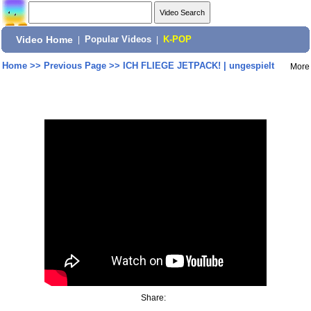
Video Home
|
Popular Videos
|
K-POP
Home
>>
Previous Page
>>
ICH FLIEGE JETPACK! | ungespielt
More
Share: