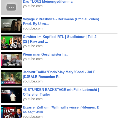
Das TLOU2 Meinungsdilemma
youtube.com
Voyage x Breskvica - Bezimena (Official Video)
Prod. By Ultra...
youtube.com
Gewitter im Kopf bei RTL | Studiotour | Teil 2
(2) | Raw and ...
youtube.com
Wenn man Geschwister hat.
youtube.com
Jador❤️Emilia?Dodo?Jay Maly?Costi - JALE
(DJEALE Romanian R...
youtube.com
48 STUNDEN BACKSTAGE mit Felix Lobrecht |
Offizieller Trailer
youtube.com
Bizarrer Zoff um "Willi wills wissen"-Memes. D
as sagt Willi. ...
youtube.com