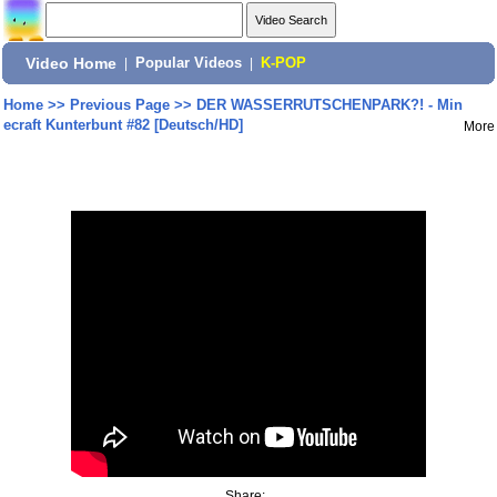
Video Home
|
Popular Videos
|
K-POP
Home
>>
Previous Page
>>
DER WASSERRUTSCHENPARK?! - Min
ecraft Kunterbunt #82 [Deutsch/HD]
More
Share: