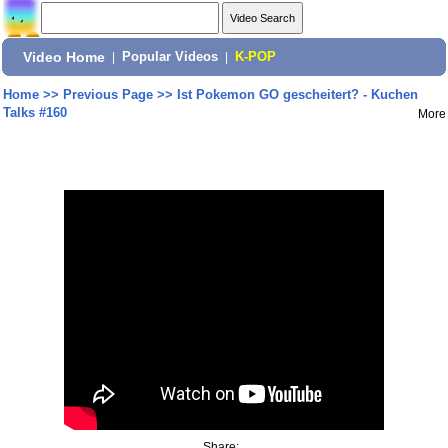
Video Home
|
Popular Videos
|
K-POP
Home
>>
Previous Page
>>
Ist Pokemon GO gescheitert? - Kuchen
Talks #160
More
Share: