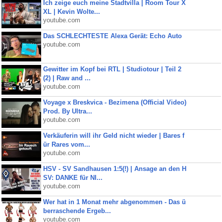
Ich zeige euch meine Stadtvilla | Room Tour X
XL | Kevin Wolte...
youtube.com
Das SCHLECHTESTE Alexa Gerät: Echo Auto
youtube.com
Gewitter im Kopf bei RTL | Studiotour | Teil 2
(2) | Raw and ...
youtube.com
Voyage x Breskvica - Bezimena (Official Video)
Prod. By Ultra...
youtube.com
Verkäuferin will ihr Geld nicht wieder | Bares f
ür Rares vom...
youtube.com
HSV - SV Sandhausen 1:5(!) | Ansage an den H
SV: DANKE für NI...
youtube.com
Wer hat in 1 Monat mehr abgenommen - Das ü
berraschende Ergeb...
youtube.com