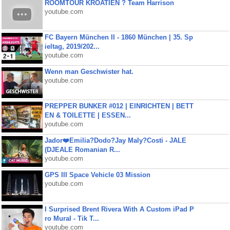
ROOMTOUR KROATIEN ? Team Harrison
youtube.com
FC Bayern München II - 1860 München | 35. Sp
ieltag, 2019/202...
youtube.com
Wenn man Geschwister hat.
youtube.com
PREPPER BUNKER #012 | EINRICHTEN | BETT
EN & TOILETTE | ESSEN...
youtube.com
Jador❤️Emilia?Dodo?Jay Maly?Costi - JALE
(DJEALE Romanian R...
youtube.com
GPS III Space Vehicle 03 Mission
youtube.com
I Surprised Brent Rivera With A Custom iPad P
ro Mural - Tik T...
youtube.com