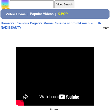
Video Home
|
Popular Videos
|
K-POP
Home
>>
Previous Page
>>
Meine Cousine schminkt mich ♡ | HA
NADIBEAUTY
More
Share: