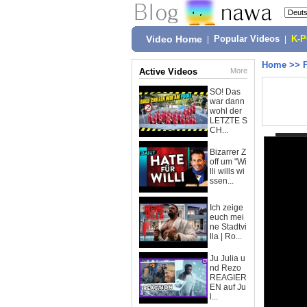
Video Home
|
Popular Videos
|
K-
Home
>>
Active Videos
More
SO! Das
war dann
wohl der
LETZTE S
CH...
Bizarrer Z
off um "Wi
lli wills wi
ssen...
Ich zeige
euch mei
ne Stadtvi
lla | Ro...
Ju Julia u
nd Rezo
REAGIER
EN auf Ju
l...