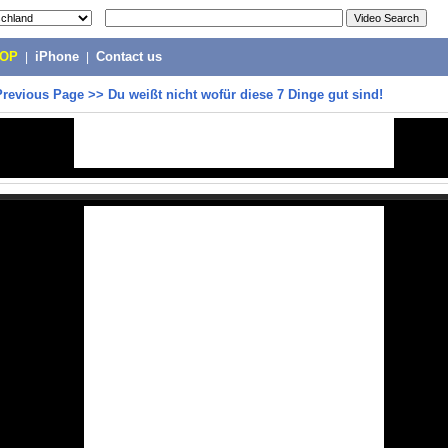
POP
|
iPhone
|
Contact us
Previous Page
>>
Du weißt nicht wofür diese 7 Dinge gut sind!