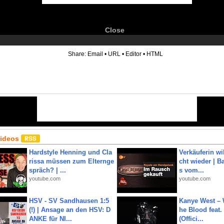
Close
6
Share:
Email
•
URL
•
Editor
•
HTML
Videos
Hardstyle Henning und Cla
Verkäuferin wil
rissa müssen zum Elternge
cht wieder | B
spräch? | ...
s vom...
youtube.com
youtube.com
HSV - SV Sandhausen 1:5
Kanye West – 
(!) | Ansage an den HSV: D
he Blood feat.
ANKE für NI...
(Offici...