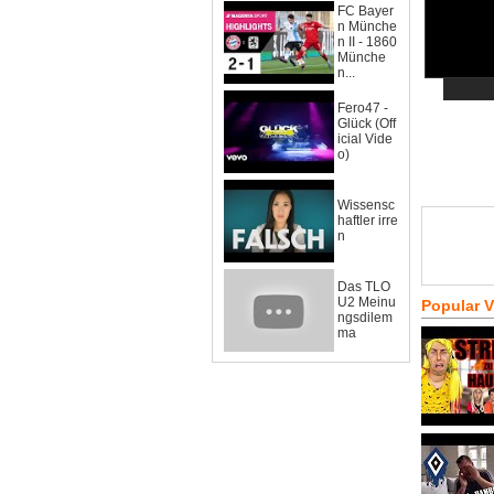
FC Bayer
n Münche
n II - 1860
Münche
n...
Fero47 -
Glück (Off
icial Vide
o)
Wissensc
haftler irre
n
Das TLO
U2 Meinu
Popular 
ngsdilem
ma