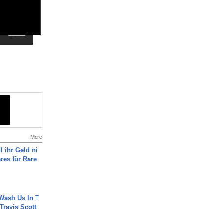
More
l ihr Geld ni
ares für Rare
Wash Us In T
 Travis Scott