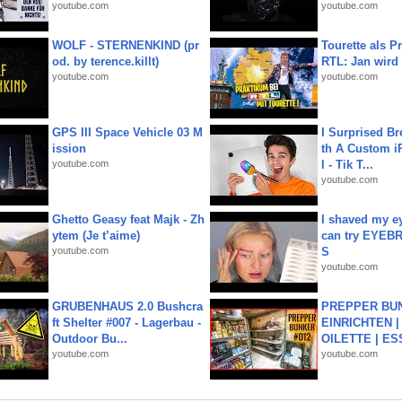
youtube.com
youtube.com
WOLF - STERNENKIND (pr
Tourette als Pr
od. by terence.killt)
RTL: Jan wird
youtube.com
youtube.com
GPS III Space Vehicle 03 M
I Surprised Br
ission
th A Custom i
youtube.com
l - Tik T...
youtube.com
Ghetto Geasy feat Majk - Zh
I shaved my e
ytem (Je t’aime)
can try EYE
youtube.com
S
youtube.com
GRUBENHAUS 2.0 Bushcra
PREPPER BUN
ft Shelter #007 - Lagerbau -
EINRICHTEN |
Outdoor Bu...
OILETTE | ES
youtube.com
youtube.com