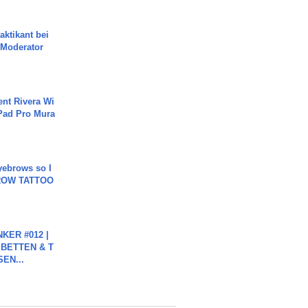
aktikant bei
 Moderator
ent Rivera Wi
Pad Pro Mura
yebrows so I
BROW TATTOO
KER #012 |
 BETTEN & T
SEN...