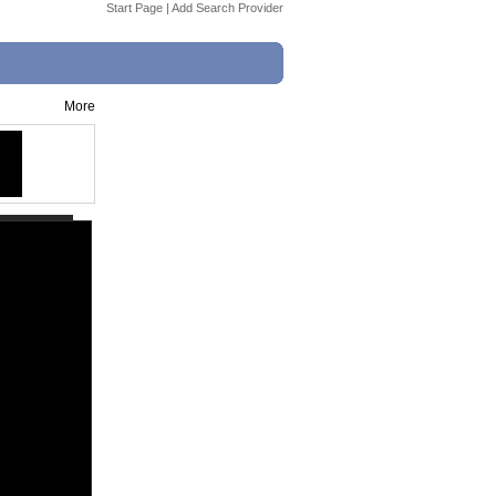
Start Page
|
Add Search Provider
More