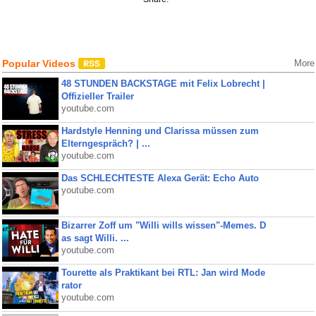
Popular Videos
More
48 STUNDEN BACKSTAGE mit Felix Lobrecht |
Offizieller Trailer
youtube.com
Hardstyle Henning und Clarissa müssen zum
Elterngespräch? | ...
youtube.com
Das SCHLECHTESTE Alexa Gerät: Echo Auto
youtube.com
Bizarrer Zoff um "Willi wills wissen"-Memes. D
as sagt Willi. ...
youtube.com
Tourette als Praktikant bei RTL: Jan wird Mode
rator
youtube.com