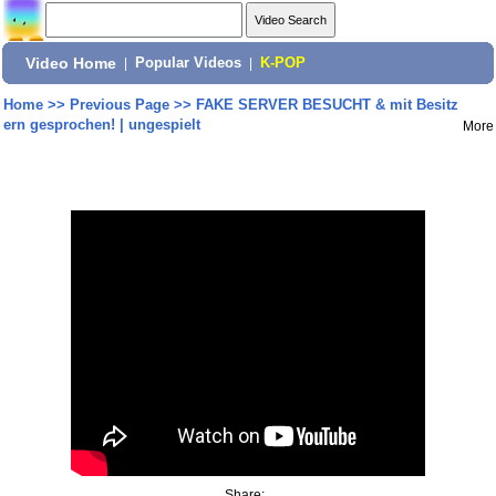
Video Home
|
Popular Videos
|
K-POP
Home
>>
Previous Page
>>
FAKE SERVER BESUCHT & mit Besitz
ern gesprochen! | ungespielt
More
Share: