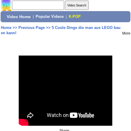
Video Home
|
Popular Videos
|
K-POP
Home
>>
Previous Page
>>
5 Coole Dinge die man aus LEGO bau
en kann!
More
Share: