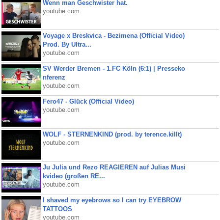
Wenn man Geschwister hat.
youtube.com
Voyage x Breskvica - Bezimena (Official Video)
Prod. By Ultra...
youtube.com
SV Werder Bremen - 1.FC Köln (6:1) | Presseko
nferenz
youtube.com
Fero47 - Glück (Official Video)
youtube.com
WOLF - STERNENKIND (prod. by terence.killt)
youtube.com
Ju Julia und Rezo REAGIEREN auf Julias Musi
kvideo (großen RE...
youtube.com
I shaved my eyebrows so I can try EYEBROW
TATTOOS
youtube.com