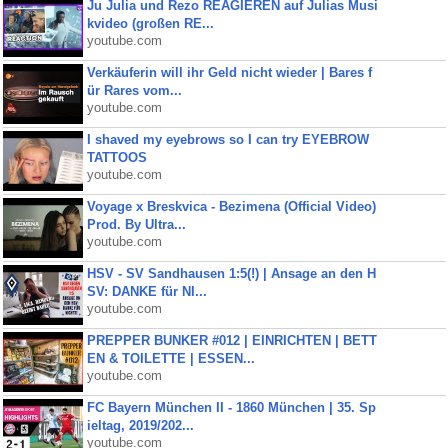
Ju Julia und Rezo REAGIEREN auf Julias Musi
kvideo (großen RE...
youtube.com
Verkäuferin will ihr Geld nicht wieder | Bares f
ür Rares vom...
youtube.com
I shaved my eyebrows so I can try EYEBROW
TATTOOS
youtube.com
Voyage x Breskvica - Bezimena (Official Video)
Prod. By Ultra...
youtube.com
HSV - SV Sandhausen 1:5(!) | Ansage an den H
SV: DANKE für NI...
youtube.com
PREPPER BUNKER #012 | EINRICHTEN | BETT
EN & TOILETTE | ESSEN...
youtube.com
FC Bayern München II - 1860 München | 35. Sp
ieltag, 2019/202...
youtube.com