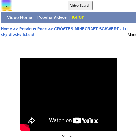
Video Home
|
Popular Videos
|
K-POP
Home
>>
Previous Page
>>
GRÖßTES MINECRAFT SCHWERT - Lu
cky Blocks Island
More
Share: