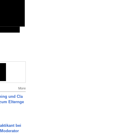
More
ning und Cla
zum Elternge
aktikant bei
 Moderator