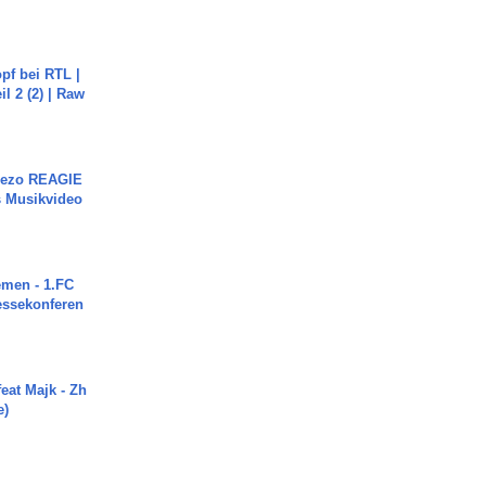
pf bei RTL |
il 2 (2) | Raw
Rezo REAGIE
s Musikvideo
men - 1.FC
ressekonferen
eat Majk - Zh
e)