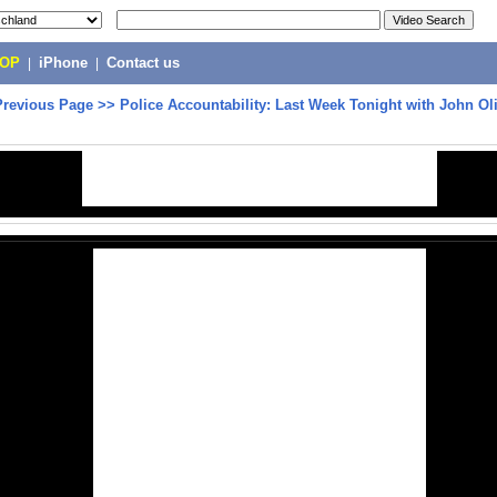
POP
|
iPhone
|
Contact us
Previous Page
>>
Police Accountability: Last Week Tonight with John Ol