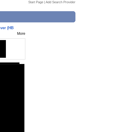
Start Page
|
Add Search Provider
iver (HB
More