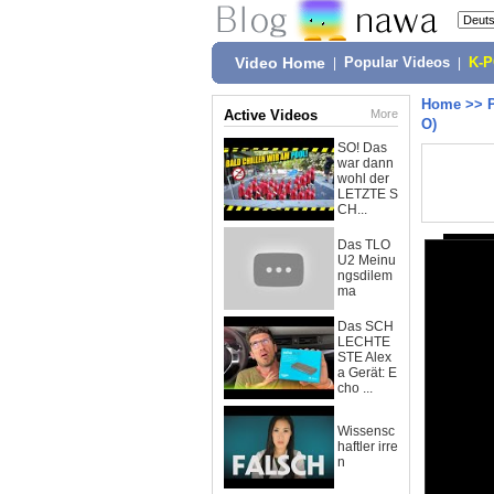
Video Home
|
Popular Videos
|
K-
Home
>>
Active Videos
More
O)
SO! Das
war dann
wohl der
LETZTE S
CH...
Das TLO
U2 Meinu
ngsdilem
ma
Das SCH
LECHTE
STE Alex
a Gerät: E
cho ...
Wissensc
haftler irre
n