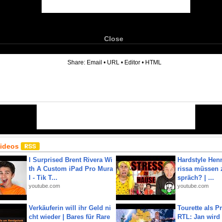
Close
6
Share:
Email
•
URL
•
Editor
•
HTML
Videos
I Surprised Brent Rivera Wi
Hardstyle Hen
th A Custom iPad Pro Mura
rissa müssen 
l - Tik T...
spräch? | ...
youtube.com
youtube.com
Verkäuferin will ihr Geld ni
Tourette als Pr
cht wieder | Bares für Rare
RTL: Jan wird