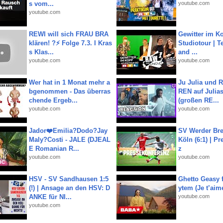
s vom...
youtube.com
youtube.com
REWI will sich FRAU BRA
Gewitter im Ko
klären! ?⚡️ Folge 7.3. I Kras
Studiotour | Te
s Klas...
and ...
youtube.com
youtube.com
Wer hat in 1 Monat mehr a
Ju Julia und 
bgenommen - Das überras
REN auf Julia
chende Ergeb...
(großen RE...
youtube.com
youtube.com
Jador❤️Emilia?Dodo?Jay
SV Werder Bre
Maly?Costi - JALE (DJEAL
Köln (6:1) | P
E Romanian R...
z
youtube.com
youtube.com
HSV - SV Sandhausen 1:5
Ghetto Geasy f
(!) | Ansage an den HSV: D
ytem (Je t’aim
ANKE für NI...
youtube.com
youtube.com