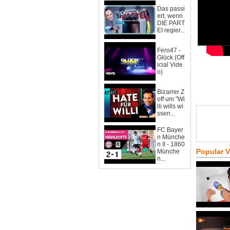
Das passi
ert, wenn
DIE PART
EI regier...
Fero47 -
Glück (Off
icial Vide
o)
Bizarrer Z
off um "Wi
lli wills wi
ssen...
FC Bayer
n Münche
n II - 1860
Popular 
Münche
n...