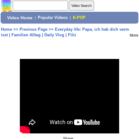
Video Home
|
Popular Videos
|
K-POP
Home
>>
Previous Page
>>
Everyday life: Papa, ich hab dich verm
isst | Familien Alltag | Daily Vlog | Filiz
More
Share: