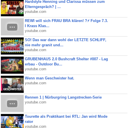
Hardstyle Henning und Clarissa müssen zum
Elterngespräch? | ...
youtube.com
REWI will sich FRAU BRA klären! ?⚡️ Folge 7.3.
I Krass Klas...
youtube.com
SO! Das war dann wohl der LETZTE SCHLIFF,
nie mehr granit und...
youtube.com
GRUBENHAUS 2.0 Bushcraft Shelter #007 - Lag
erbau - Outdoor Bu...
youtube.com
Wenn man Geschwister hat.
youtube.com
Rennen 1 | Nürburgring Langstrecken-Serie
youtube.com
Tourette als Praktikant bei RTL: Jan wird Mode
rator
youtube.com