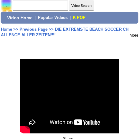
Video Home
|
Popular Videos
|
K-POP
Home
>>
Previous Page
>>
DIE EXTREMSTE BEACH SOCCER CH
ALLENGE ALLER ZEITEN!!!!
More
Share: