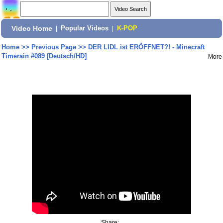
Video Home
|
Popular Videos
|
K-POP
Home
>>
Previous Page
>>
DER LIDL ist ERÖFFNET?! - Minecraft
Timerain #089 [Deutsch/HD]
More
Share: