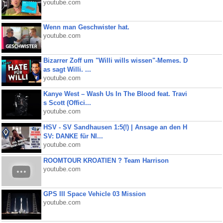
youtube.com
Wenn man Geschwister hat.
youtube.com
Bizarrer Zoff um "Willi wills wissen"-Memes. D
as sagt Willi. ...
youtube.com
Kanye West – Wash Us In The Blood feat. Travi
s Scott (Offici...
youtube.com
HSV - SV Sandhausen 1:5(!) | Ansage an den H
SV: DANKE für NI...
youtube.com
ROOMTOUR KROATIEN ? Team Harrison
youtube.com
GPS III Space Vehicle 03 Mission
youtube.com