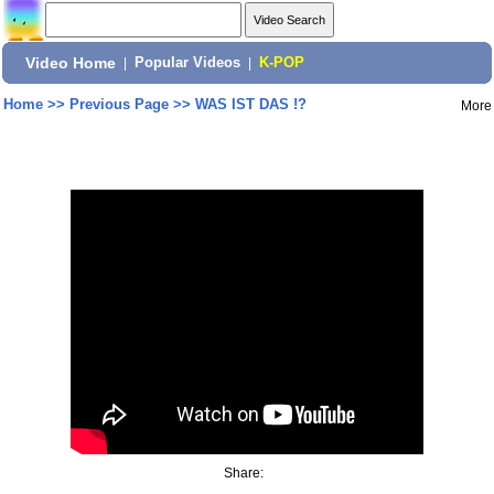
Video Home
|
Popular Videos
|
K-POP
Home
>>
Previous Page
>>
WAS IST DAS !?
More
Share: